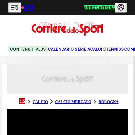
LIVE
Vai al contenuto principale
ABBONATI ORA
CONTENUTI PLUS
CALENDARIO SERIE A
CALCIO
TENNIS
SCOM
CALCIO
CALCIO MERCATO
BOLOGNA