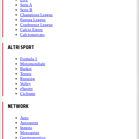
Serie A
Serie B
Champions League
Europa League
Conference League
Calcio Estero
Calciomercato
ALTRI SPORT
Formula 1
Motomondiale
Basket
Tennis
Running
Volley
eSports
Ciclismo
NETWORK
Auto
Autosprint
Inmoto
Motosprint
Guerinsportivo