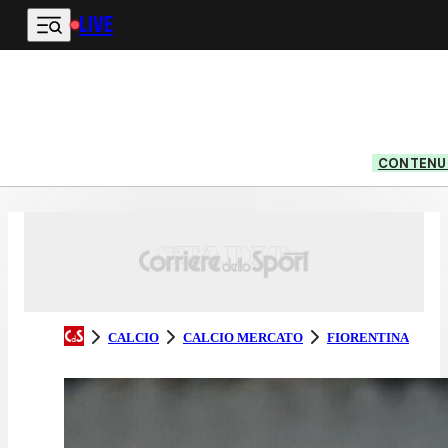
LIVE
Vai al contenuto principale
CONTENUT
CALCIO
CALCIO MERCATO
FIORENTINA