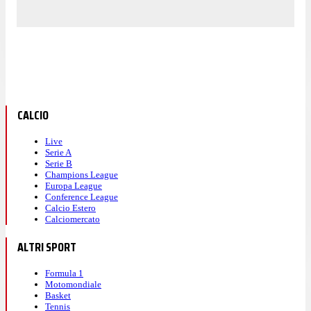
CALCIO
Live
Serie A
Serie B
Champions League
Europa League
Conference League
Calcio Estero
Calciomercato
ALTRI SPORT
Formula 1
Motomondiale
Basket
Tennis