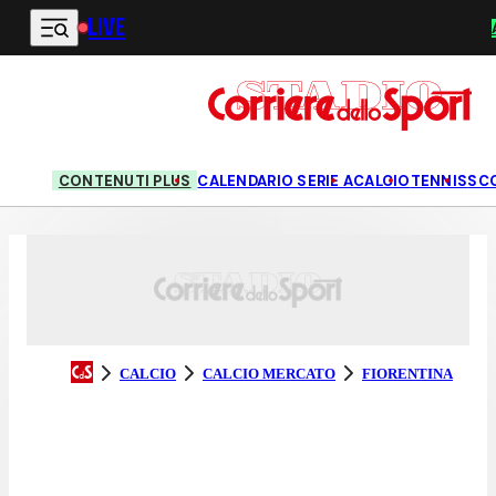
LIVE
Vai al contenuto principale
CONTENUTI PLUS
CALENDARIO SERIE A
CALCIO
TENNIS
SC
CALCIO
CALCIO MERCATO
FIORENTINA