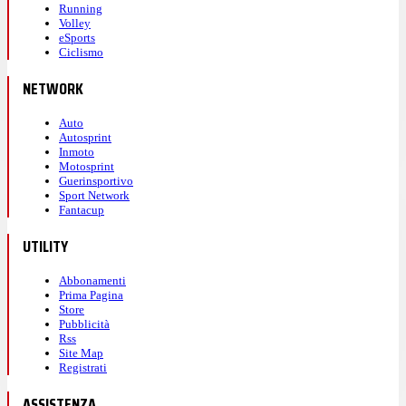
Running
Volley
eSports
Ciclismo
NETWORK
Auto
Autosprint
Inmoto
Motosprint
Guerinsportivo
Sport Network
Fantacup
UTILITY
Abbonamenti
Prima Pagina
Store
Pubblicità
Rss
Site Map
Registrati
ASSISTENZA