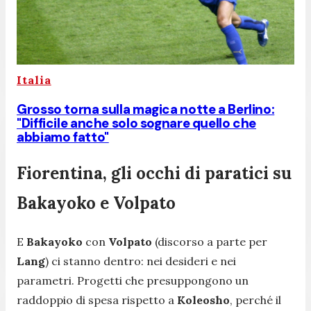
Italia
Grosso torna sulla magica notte a Berlino:
"Difficile anche solo sognare quello che
abbiamo fatto"
Fiorentina, gli occhi di paratici su
Bakayoko e Volpato
E
Bakayoko
con
Volpato
(discorso a parte per
Lang
) ci stanno dentro: nei desideri e nei
parametri. Progetti che presuppongono un
raddoppio di spesa rispetto a
Koleosho
, perché il