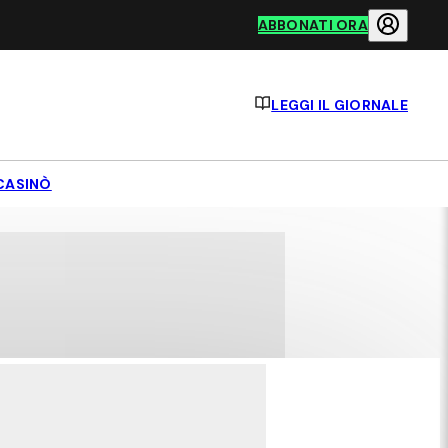
ABBONATI ORA
LEGGI IL GIORNALE
CASINÒ