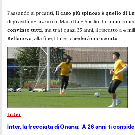
Passando ai prestiti,
il caso più spinoso è quello di L
di gravità nerazzurro, Marotta e Ausilio daranno concre
convinto tutti
, ma tra i quasi 35 anni, il riscatto a 4 mi
Bellanova
, alla fine, l’Inter chiederà uno
sconto
.
Inter
Inter, la frecciata di Onana: "A 26 anni ti consi