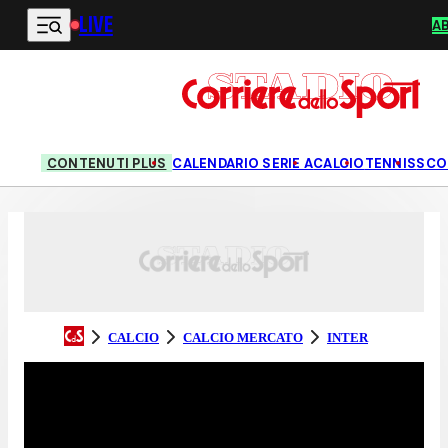
LIVE
Vai al contenuto principale
A
CONTENUTI PLUS
CALENDARIO SERIE A
CALCIO
TENNIS
SCO
CALCIO
CALCIO MERCATO
INTER