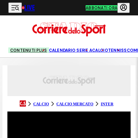
LIVE
Vai al contenuto principale
ABBONATI ORA
CONTENUTI PLUS
CALENDARIO SERIE A
CALCIO
TENNIS
SCOM
CALCIO
CALCIO MERCATO
INTER