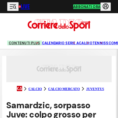
LIVE
Vai al contenuto principale
ABBONATI ORA
CONTENUTI PLUS
CALENDARIO SERIE A
CALCIO
TENNIS
SCOM
CALCIO
CALCIO MERCATO
JUVENTUS
Samardzic, sorpasso
Juve: colpo grosso per