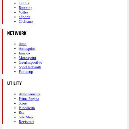
Tennis
Running
Volley
eSports
Ciclismo
NETWORK
Auto
Autosprint
Inmoto
Motosprint
Guerinsportivo
Sport Network
Fantacup
UTILITY
Abbonamenti
Prima Pagina
Store
Pubblicità
Rss
Site Map
Registrati