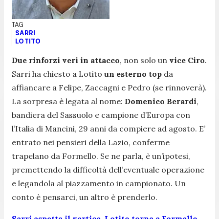
SARRI
LOTITO
Due rinforzi veri in attacco
, non solo un
vice Ciro
.
Sarri ha chiesto a Lotito
un esterno top
da
affiancare a Felipe, Zaccagni e Pedro (se rinnoverà).
La sorpresa è legata al nome:
Domenico Berardi
,
bandiera del Sassuolo e campione d’Europa con
l’Italia di Mancini, 29 anni da compiere ad agosto. E’
entrato nei pensieri della Lazio, conferme
trapelano da Formello. Se ne parla, è un’ipotesi,
premettendo la difficoltà dell’eventuale operazione
e legandola al piazzamento in campionato. Un
conto è pensarci, un altro è prenderlo.
Sarri aspetta il vertice, Lotito torna a Formello