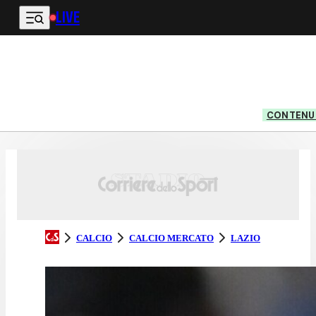
LIVE
Vai al contenuto principale
CONTENUT
CALCIO
CALCIO MERCATO
LAZIO