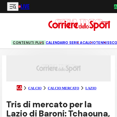
LIVE
Vai al contenuto principale
A
CONTENUTI PLUS
CALENDARIO SERIE A
CALCIO
TENNIS
SC
CALCIO
CALCIO MERCATO
LAZIO
Tris di mercato per la
Lazio di Baroni: Tchaouna,