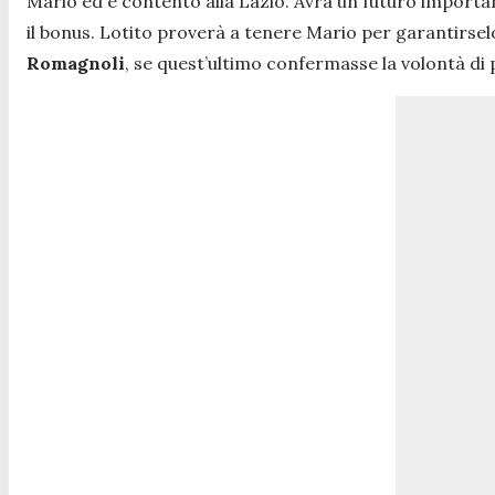
Mario ed è contento alla Lazio. Avrà un futuro importa
il bonus. Lotito proverà a tenere Mario per garantirsel
Romagnoli
, se quest’ultimo confermasse la volontà di 