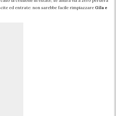
n caso di cessione in estate, se andrà via a zero perderà
scite ed entrate: non sarebbe facile rimpiazzare
Gila e