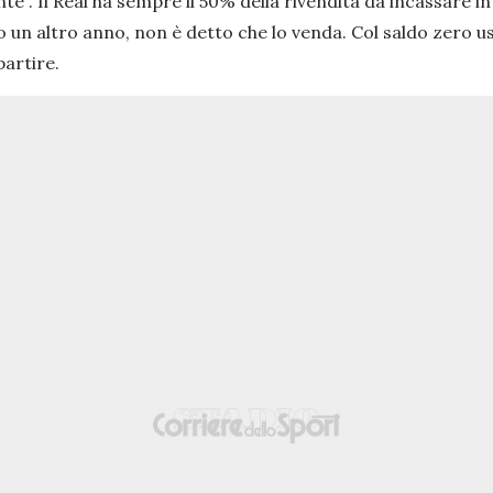
nte
". Il Real ha sempre il 50% della rivendita da incassare i
o un altro anno, non è detto che lo venda. Col saldo zero u
partire.