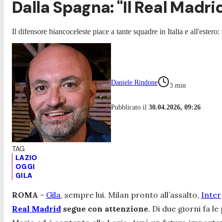
Dalla Spagna: "Il Real Madri
Il difensore biancoceleste piace a tante squadre in Italia e all'estero: t
Daniele Rindone
3
min
Pubblicato il
30.04.2026, 09:26
LAZIO
OGGI
GILA
ROMA
-
Gila
, sempre lui. Milan pronto all’assalto,
Inter
Real Madrid
segue con attenzione
. Di due giorni fa l