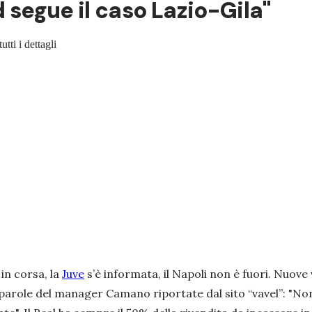
d segue il caso Lazio-Gila"
utti i dettagli
in corsa, la
Juve
s’è informata, il Napoli non è fuori. Nuove 
e parole del manager Camano riportate dal sito “vavel”: "
Non