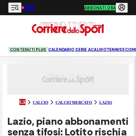
LIVE
Vai al contenuto principale
ABBONATI ORA
CONTENUTI PLUS
CALENDARIO SERIE A
CALCIO
TENNIS
SCOM
CALCIO
CALCIO MERCATO
LAZIO
Lazio, piano abbonamenti
senza tifosi: Lotito rischia