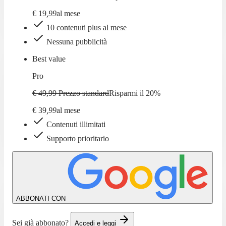
€
19
,
99
al mese
10 contenuti plus al mese
Nessuna pubblicità
Best value
Pro
€ 49,99
Prezzo standard
Risparmi il
20
%
€
39
,
99
al mese
Contenuti illimitati
Supporto prioritario
ABBONATI CON
Sei già abbonato?
Accedi e leggi