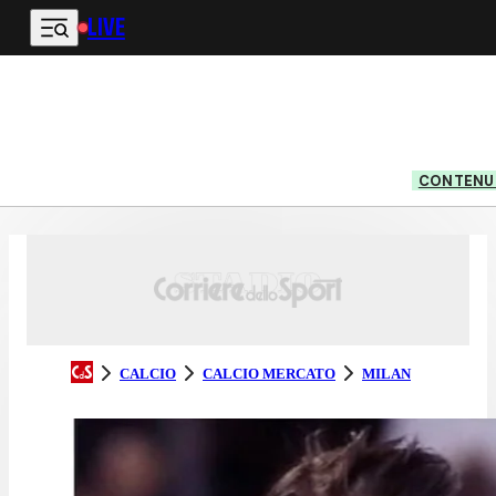
LIVE
Vai al contenuto principale
CONTENUT
CALCIO
CALCIO MERCATO
MILAN