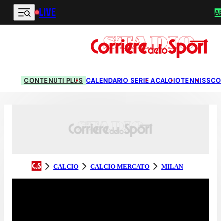
LIVE
Vai al contenuto principale
A
CONTENUTI PLUS
CALENDARIO SERIE A
CALCIO
TENNIS
SCO
CALCIO
CALCIO MERCATO
MILAN