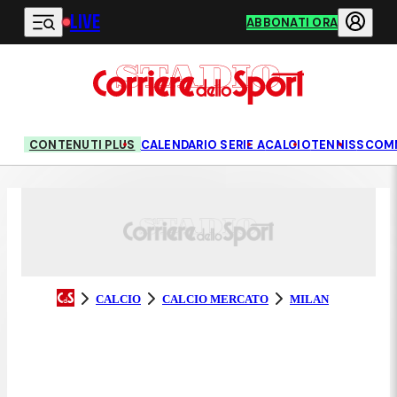
LIVE
Vai al contenuto principale
ABBONATI ORA
CONTENUTI PLUS
CALENDARIO SERIE A
CALCIO
TENNIS
SCOM
CALCIO
CALCIO MERCATO
MILAN