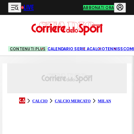
LIVE
Vai al contenuto principale
ABBONATI ORA
CONTENUTI PLUS
CALENDARIO SERIE A
CALCIO
TENNIS
SCOM
CALCIO
CALCIO MERCATO
MILAN