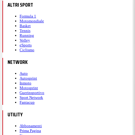
ALTRI SPORT
Formula 1
Motomondiale
Basket
Tennis
Running
Volley
eSports
Ciclismo
NETWORK
Auto
Autosprint
Inmoto
Motosprint
Guerinsportivo
Sport Network
Fantacup
UTILITY
Abbonamenti
Prima Pagina