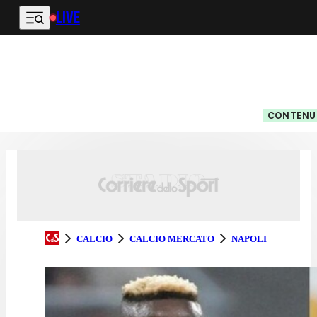
LIVE
Vai al contenuto principale
CONTENUT
CALCIO
CALCIO MERCATO
NAPOLI