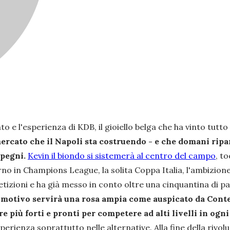
 e l'esperienza di KDB, il gioiello belga che ha vinto tutto c
ercato che il Napoli sta costruendo - e che domani ripart
mpegni.
Kevin il biondo si sistemerà al centro del campo
, t
itorno in Champions League, la solita Coppa Italia, l'ambizi
tizioni e ha già messo in conto oltre una cinquantina di p
motivo servirà una rosa ampia come auspicato da Conte i
re più forti e pronti per competere ad alti livelli in ogn
sperienza soprattutto nelle alternative. Alla fine della rivol