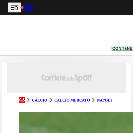
LIVE
Vai al contenuto principale
CONTENUT
CALCIO
CALCIO MERCATO
NAPOLI