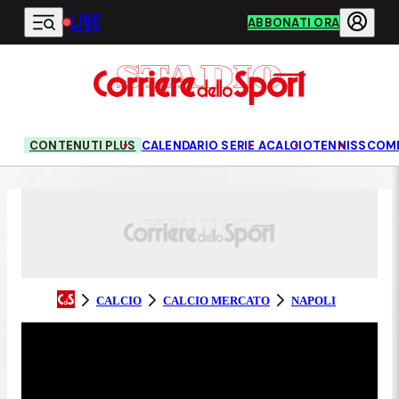
LIVE
Vai al contenuto principale
ABBONATI ORA
CONTENUTI PLUS
CALENDARIO SERIE A
CALCIO
TENNIS
SCOM
CALCIO
CALCIO MERCATO
NAPOLI