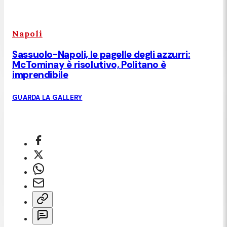
Napoli
Sassuolo-Napoli, le pagelle degli azzurri:
McTominay è risolutivo, Politano è
imprendibile
GUARDA LA GALLERY