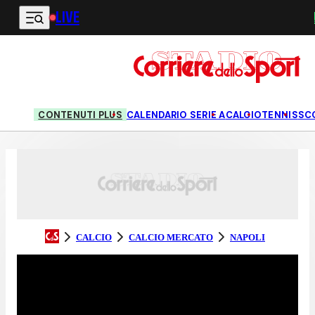
LIVE
Vai al contenuto principale
CONTENUTI PLUS
CALENDARIO SERIE A
CALCIO
TENNIS
SC
CALCIO
CALCIO MERCATO
NAPOLI