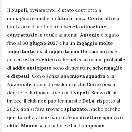
Il
Napoli
, ovviamente, è stato costretto a
immaginare anche un
futuro
senza
Conte
, oltre a
ipotizzare il modo di risolvere la
situazione
contrattuale
in totale armonia:
Antonio
è legato
fino al
30 giugno 2027
e ha un
ingaggio molto
importante
, ma il
rapporto con De Laurentiis
è
così
stretto e schietto
che nel caso ormai probabile
di
addio anticipato
sono da scartare
schermaglie
e dispetti
. Con o senza una
nuova squadra
o la
Nazionale
: non è da escludere che
Conte
possa
decidere di riposarsi senza il
Napoli
. Senza di lui,
invece, il club non può fermarsi e
DeLa
, rispetto al
2023, non si farà trovare
spiazzato
. Anche perché
questa volta al suo fianco c’è un
direttore sportivo
abile
:
Manna
sa cosa fare e ha il
tempismo