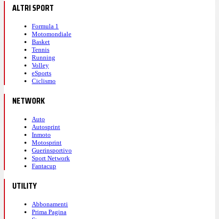
ALTRI SPORT
Formula 1
Motomondiale
Basket
Tennis
Running
Volley
eSports
Ciclismo
NETWORK
Auto
Autosprint
Inmoto
Motosprint
Guerinsportivo
Sport Network
Fantacup
UTILITY
Abbonamenti
Prima Pagina