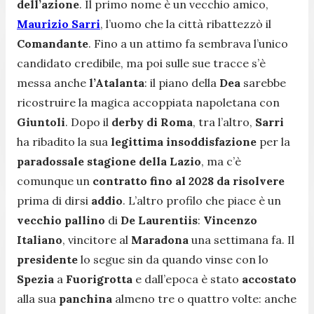
dell’azione
. Il primo nome è un vecchio amico,
Maurizio Sarri
, l’uomo che la città ribattezzò il
Comandante
. Fino a un attimo fa sembrava l’unico
candidato credibile, ma poi sulle sue tracce s’è
messa anche
l’Atalanta
: il piano della
Dea
sarebbe
ricostruire la magica accoppiata napoletana con
Giuntoli
. Dopo il
derby di Roma
, tra l’altro,
Sarri
ha ribadito la sua
legittima insoddisfazione
per la
paradossale stagione della Lazio
, ma c’è
comunque un
contratto fino al 2028 da risolvere
prima di dirsi
addio
. L’altro profilo che piace è un
vecchio pallino
di
De Laurentiis
:
Vincenzo
Italiano
, vincitore al
Maradona
una settimana fa. Il
presidente
lo segue sin da quando vinse con lo
Spezia
a
Fuorigrotta
e dall’epoca è stato
accostato
alla sua
panchina
almeno tre o quattro volte: anche