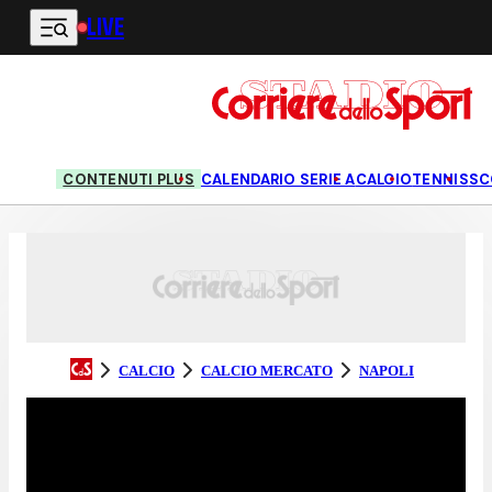
LIVE
Vai al contenuto principale
CONTENUTI PLUS
CALENDARIO SERIE A
CALCIO
TENNIS
SC
CALCIO
CALCIO MERCATO
NAPOLI