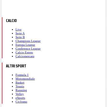
CALCIO
Live
Serie A
Serie B
Champions League
Europa League
Conference League
Calcio Estero
Calciomercato
ALTRI SPORT
Formula 1
Motomondiale
Basket
Tennis
Running
Volley
eSports
Ciclismo