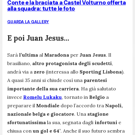
Conte e la braciata a Castel Volturno offerta
alla squadra: tutte le foto
GUARDA LA GALLERY
E poi Juan Jesus...
Sarà
l’ultima
al
Maradona
per
Juan Jesus
. Il
brasiliano,
altro protagonista degli scudetti
,
andrà via a
zero
(interessa allo
Sporting Lisbona
).
A quasi 35 anni si chiude così una
parentesi
importante della sua carriera
. Ha già salutato
invece
Romelu Lukaku
, tornato in
Belgio
a
preparare il
Mondiale
dopo l’accordo tra
Napoli,
nazionale belga e giocatore
. Una
stagione
sfortunatissima
la sua, segnata dagli
infortuni
e
chiusa con
un gol e 64’
. Anche il suo futuro sembra