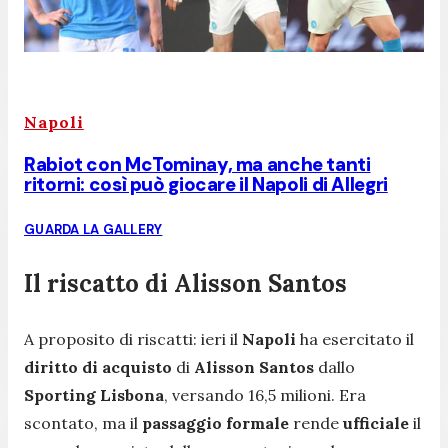
Napoli
Rabiot con McTominay, ma anche tanti
ritorni: così può giocare il Napoli di Allegri
GUARDA LA GALLERY
Il riscatto di Alisson Santos
A proposito di riscatti: ieri il
Napoli
ha esercitato il
diritto di acquisto
di
Alisson Santos
dallo
Sporting Lisbona
, versando 16,5 milioni. Era
scontato, ma il
passaggio formale
rende
ufficiale
il