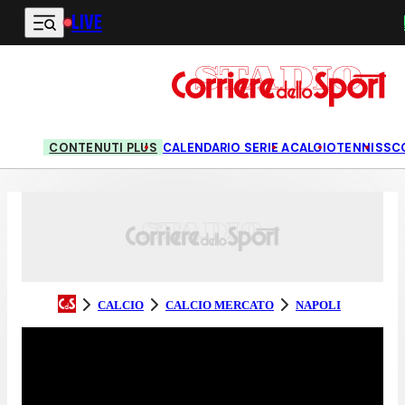
LIVE
Vai al contenuto principale
CONTENUTI PLUS
CALENDARIO SERIE A
CALCIO
TENNIS
SC
CALCIO
CALCIO MERCATO
NAPOLI