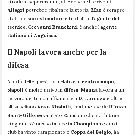
strade si separeranno, sì. Anche se l’arrivo di
Allegri
potrebbe ribaltare la storia:
Max
è sempre
stato un suo
estimatore
e tra l’altro l’
agente del
tecnico
,
Giovanni Branchini
, è anche l’
agente
italiano di Anguissa
.
Il Napoli lavora anche per la
difesa
Al di là delle questioni relative al
centrocampo
, il
Napoli
è molto attivo in
difesa
:
Manna
lavora a un
terzino destro da affiancare a
Di Lorenzo
e oltre
all’israeliano
Anan Khalaili
, ventunenne dell’
Union
Saint-Gilloise
valutato 25 milioni che nell’ultima
stagione s’è messo in luce in
Champions
e con il
club ha vinto campionato e
Coppa del Belgio
, ha