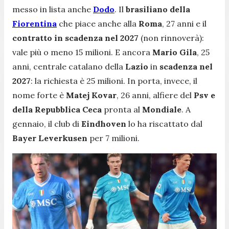
messo in lista anche
Dodo
. Il
brasiliano della
Fiorentina
che piace anche alla
Roma
, 27 anni e il
contratto in scadenza nel 2027
(non rinnoverà):
vale più o meno 15 milioni. E ancora
Mario Gila
, 25
anni, centrale catalano della
Lazio
in
scadenza nel
2027
: la richiesta è 25 milioni. In porta, invece, il
nome forte è
Matej Kovar
, 26 anni, alfiere del
Psv e
della Repubblica Ceca
pronta al
Mondiale
. A
gennaio, il club di
Eindhoven
lo ha riscattato dal
Bayer Leverkusen
per 7 milioni.