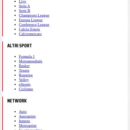
Live
Serie A
Serie B
Champions League
Europa League
Conference League
Calcio Estero
Calciomercato
ALTRI SPORT
Formula 1
Motomondiale
Basket
Tennis
Running
Volley
eSports
Ciclismo
NETWORK
Auto
Autosprint
Inmoto
Motosprint