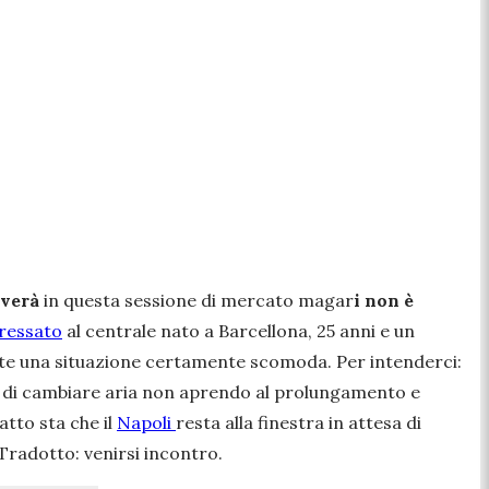
overà
in questa sessione di mercato magar
i non è
eressato
al centrale nato a Barcellona, 25 anni e un
e una situazione certamente scomoda. Per intenderci:
tà di cambiare aria non aprendo al prolungamento e
tto sta che il
Napoli
resta alla finestra in attesa di
 Tradotto: venirsi incontro.