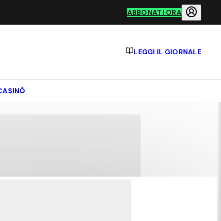
ABBONATI ORA
LEGGI IL GIORNALE
CASINÒ