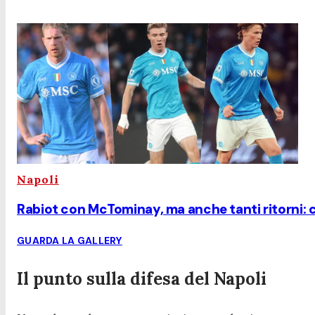
Napoli
Rabiot con McTominay, ma anche tanti ritorni: cos
GUARDA LA GALLERY
Il punto sulla difesa del Napoli