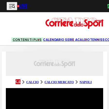
LIVE
Vai al contenuto principale
CONTENUTI PLUS
CALENDARIO SERIE A
CALCIO
TENNIS
SC
CALCIO
CALCIO MERCATO
NAPOLI