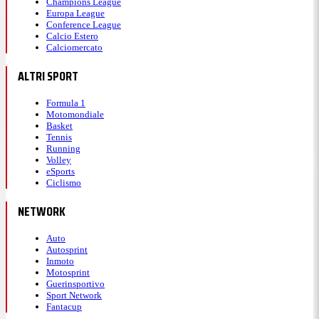
Champions League
Europa League
Conference League
Calcio Estero
Calciomercato
ALTRI SPORT
Formula 1
Motomondiale
Basket
Tennis
Running
Volley
eSports
Ciclismo
NETWORK
Auto
Autosprint
Inmoto
Motosprint
Guerinsportivo
Sport Network
Fantacup