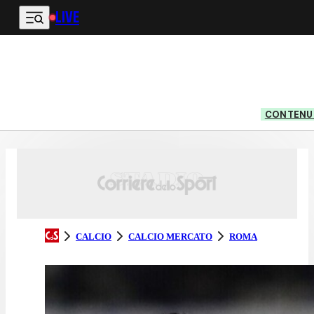
LIVE
Vai al contenuto principale
CONTENUT
CALCIO
CALCIO MERCATO
ROMA