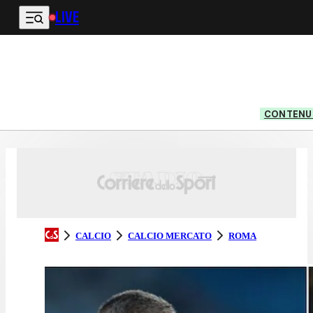
LIVE
Vai al contenuto principale
CONTENUT
CALCIO
CALCIO MERCATO
ROMA