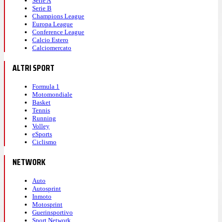
Serie A
Serie B
Champions League
Europa League
Conference League
Calcio Estero
Calciomercato
ALTRI SPORT
Formula 1
Motomondiale
Basket
Tennis
Running
Volley
eSports
Ciclismo
NETWORK
Auto
Autosprint
Inmoto
Motosprint
Guerinsportivo
Sport Network