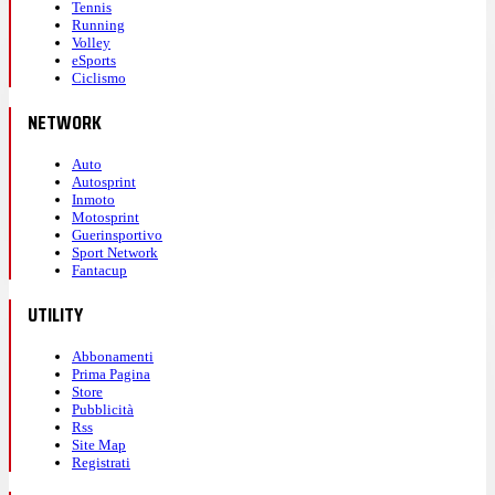
Tennis
Running
Volley
eSports
Ciclismo
NETWORK
Auto
Autosprint
Inmoto
Motosprint
Guerinsportivo
Sport Network
Fantacup
UTILITY
Abbonamenti
Prima Pagina
Store
Pubblicità
Rss
Site Map
Registrati