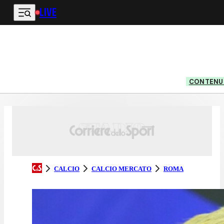
LIVE
Vai al contenuto principale
CONTENUT
CALCIO
CALCIO MERCATO
ROMA