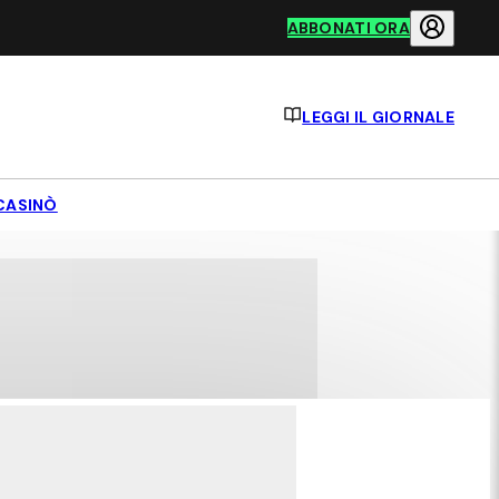
ABBONATI ORA
LEGGI IL GIORNALE
CASINÒ