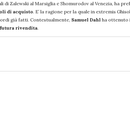
ali di Zalewski al Marsiglia e Shomurodov al Venezia, ha pre
oli di acquisto
. E’ la ragione per la quale in extremis Ghis
cordi già fatti. Contestualmente,
Samuel Dahl
ha ottenuto il
 futura rivendita
.