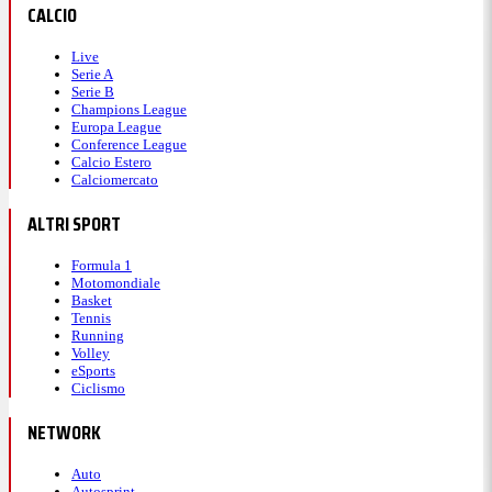
CALCIO
Live
Serie A
Serie B
Champions League
Europa League
Conference League
Calcio Estero
Calciomercato
ALTRI SPORT
Formula 1
Motomondiale
Basket
Tennis
Running
Volley
eSports
Ciclismo
NETWORK
Auto
Autosprint