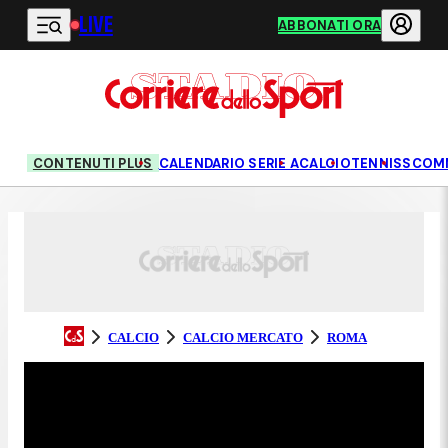
LIVE
Vai al contenuto principale
ABBONATI ORA
CONTENUTI PLUS
CALENDARIO SERIE A
CALCIO
TENNIS
SCOM
CALCIO
CALCIO MERCATO
ROMA