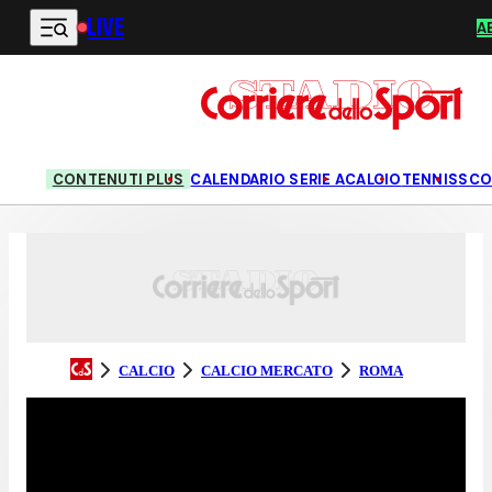
LIVE
Vai al contenuto principale
A
CONTENUTI PLUS
CALENDARIO SERIE A
CALCIO
TENNIS
SCO
CALCIO
CALCIO MERCATO
ROMA