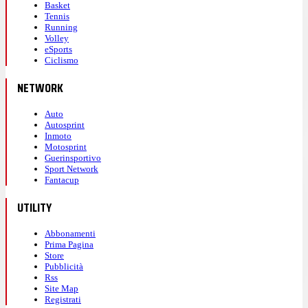
Basket
Tennis
Running
Volley
eSports
Ciclismo
NETWORK
Auto
Autosprint
Inmoto
Motosprint
Guerinsportivo
Sport Network
Fantacup
UTILITY
Abbonamenti
Prima Pagina
Store
Pubblicità
Rss
Site Map
Registrati