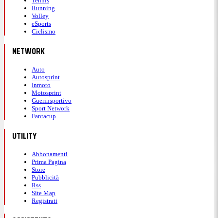
Tennis
Running
Volley
eSports
Ciclismo
NETWORK
Auto
Autosprint
Inmoto
Motosprint
Guerinsportivo
Sport Network
Fantacup
UTILITY
Abbonamenti
Prima Pagina
Store
Pubblicità
Rss
Site Map
Registrati