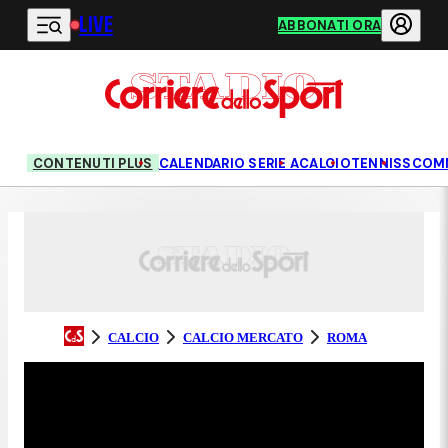
LIVE
Vai al contenuto principale
ABBONATI ORA
CONTENUTI PLUS
CALENDARIO SERIE A
CALCIO
TENNIS
SCOM
CALCIO
CALCIO MERCATO
ROMA