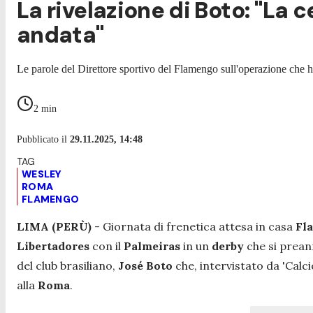
La rivelazione di Boto: "La
andata"
Le parole del Direttore sportivo del Flamengo sull'operazione che ha 
2
min
Pubblicato il
29.11.2025, 14:48
WESLEY
ROMA
FLAMENGO
LIMA (PERÙ)
- Giornata di frenetica attesa in casa
Fl
Libertadores
con il
Palmeiras
in un
derby
che si prean
del club brasiliano,
José Boto
che, intervistato da 'Calc
alla
Roma
.