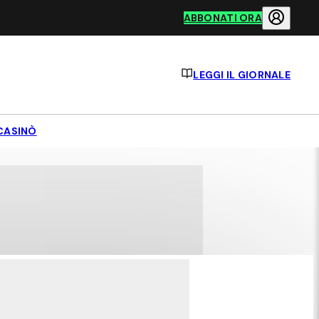
ABBONATI ORA
LEGGI IL GIORNALE
CASINÒ