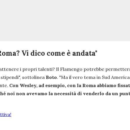
 Roma? Vi dico come è andata"
trattenere i propri talenti? Il Flamengo potrebbe permetters
 stipendi
", sottolinea
Boto
. "
Ma il vero tema in Sud America 
ente.
Con Wesley, ad esempio, con la Roma abbiamo fissato
erché noi non avevamo la necessità di venderlo da un pun
tiva!