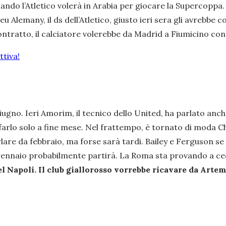
 quando l’Atletico volerà in Arabia per giocare la Supercopp
lemany, il ds dell’Atletico, giusto ieri sera gli avrebbe c
ntratto, il calciatore volerebbe da Madrid a Fiumicino con l
tiva!
iugno. Ieri Amorim, il tecnico dello United, ha parlato anc
arlo solo a fine mese. Nel frattempo, è tornato di moda Ch
rlare da febbraio, ma forse sarà tardi. Bailey e Ferguson 
di gennaio probabilmente partirà. La Roma sta provando a 
el Napoli. Il club giallorosso vorrebbe ricavare da Art