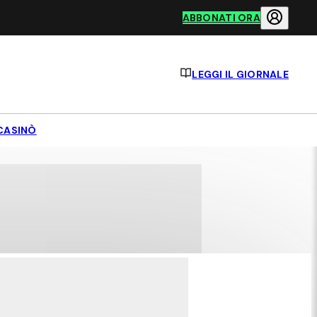
ABBONATI ORA
LEGGI IL GIORNALE
CASINÒ