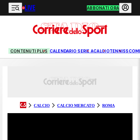
LIVE
Vai al contenuto principale
ABBONATI ORA
CONTENUTI PLUS
CALENDARIO SERIE A
CALCIO
TENNIS
SCOM
CALCIO
CALCIO MERCATO
ROMA