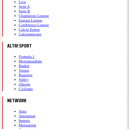
Live
Serie A
Serie B
Champions League
Europa League
Conference League
Calcio Estero
Calciomercato
ALTRI SPORT
Formula 1
Motomondiale
Basket
Tennis
Running
Volley
eSports
Ciclismo
NETWORK
Auto
Autosprint
Inmoto
Motosprint