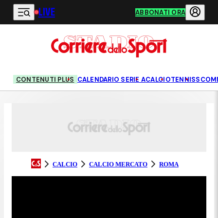
LIVE
Vai al contenuto principale
ABBONATI ORA
CONTENUTI PLUS
CALENDARIO SERIE A
CALCIO
TENNIS
SCOM
CALCIO
CALCIO MERCATO
ROMA