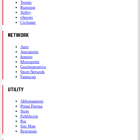
Tennis
Running
Volley
eSports
Ciclismo
NETWORK
Auto
Autosprint
Inmoto
Motosprint
Guerinsportivo
Sport Network
Fantacup
UTILITY
Abbonamenti
Prima Pagina
Store
Pubblicità
Rss
Site Map
Registrati