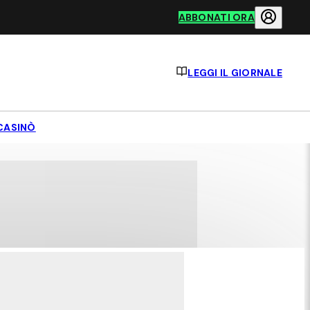
ABBONATI ORA
LEGGI IL GIORNALE
CASINÒ