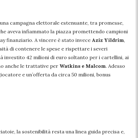
da una campagna elettorale estenuante, tra promesse,
fi, che aveva infiammato la piazza promettendo campioni
ay finanziario. A vincere è stato invece
Aziz Yildrim
,
tà di contenere le spese e rispettare i severi
investito 42 milioni di euro soltanto per i cartellini, ai
ono anche le trattative per
Watkins e Malcom
. Adesso
 giocatore e un’offerta da circa 50 milioni, bonus
toie, la sostenibilità resta una linea guida precisa e,