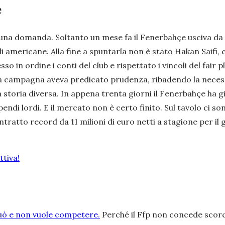
e
di una domanda. Soltanto un mese fa il Fenerbahçe usciva 
iali americane. Alla fine a spuntarla non è stato Hakan Sai
n ordine i conti del club e rispettato i vincoli del fair pl
la campagna aveva predicato prudenza, ribadendo la necessi
 storia diversa. In appena trenta giorni il Fenerbahçe ha già 
ipendi lordi. E il mercato non è certo finito. Sul tavolo ci s
ontratto record da 11 milioni di euro netti a stagione per il
tiva!
ò e non vuole competere.
Perché il Ffp non concede scorcia