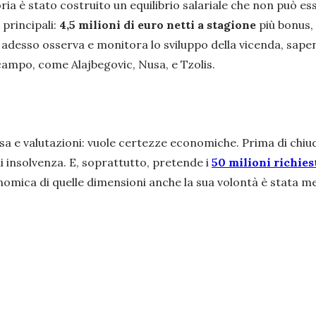
ia è stato costruito un equilibrio salariale che non può es
 principali:
4,5 milioni di euro netti a stagione
più bonus, 
 adesso osserva e monitora lo sviluppo della vicenda, sapend
l campo, come Alajbegovic, Nusa, e Tzolis.
esa e valutazioni: vuole certezze economiche. Prima di chi
 di insolvenza. E, soprattutto, pretende i
50 milioni richies
mica di quelle dimensioni anche la sua volontà è stata mess