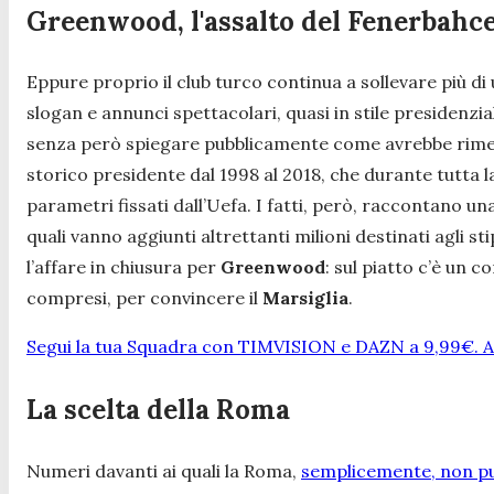
Greenwood, l'assalto del Fenerbahc
Eppure proprio il club turco continua a sollevare più 
slogan e annunci spettacolari, quasi in stile presidenz
senza però spiegare pubblicamente come avrebbe rimesso i
storico presidente dal 1998 al 2018, che durante tutta 
parametri fissati dall’Uefa. I fatti, però, raccontano una
quali vanno aggiunti altrettanti milioni destinati agli st
l’affare in chiusura per
Greenwood
: sul piatto c’è un c
compresi, per convincere il
Marsiglia
.
Segui la tua Squadra con TIMVISION e DAZN a 9,99€. At
La scelta della Roma
Numeri davanti ai quali la Roma,
semplicemente, non pu