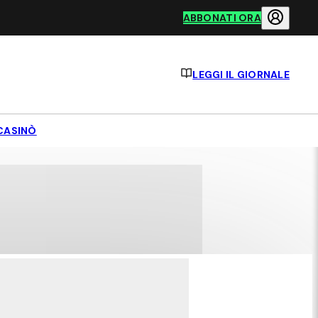
ABBONATI ORA
LEGGI IL GIORNALE
CASINÒ