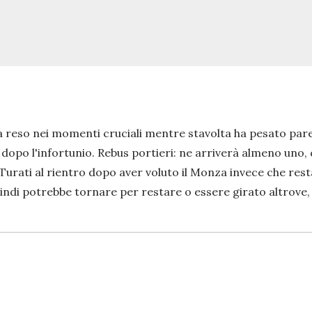
 ha reso nei momenti cruciali mentre stavolta ha pesato pa
dopo l'infortunio. Rebus portieri: ne arriverà almeno uno, 
 e Turati al rientro dopo aver voluto il Monza invece che res
quindi potrebbe tornare per restare o essere girato altrove