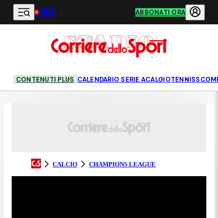
LIVE
Vai al contenuto principale
ABBONATI ORA
CONTENUTI PLUS
CALENDARIO SERIE A
CALCIO
TENNIS
SCOM
CALCIO
CHAMPIONS LEAGUE