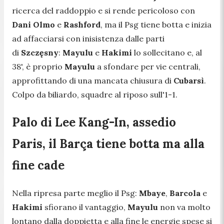
ricerca del raddoppio e si rende pericoloso con
Dani Olmo
e
Rashford
, ma il Psg tiene botta e inizia
ad affacciarsi con inisistenza dalle parti
di
Szczęsny
:
Mayulu
e
Hakimi
lo sollecitano e, al
38', è proprio
Mayulu
a sfondare per vie centrali,
approfittando di una mancata chiusura di
Cubarsì
.
Colpo da biliardo, squadre al riposo sull'1-1.
Palo di Lee Kang-In, assedio
Paris, il Barça tiene botta ma alla
fine cade
Nella ripresa parte meglio il Psg:
Mbaye
,
Barcola
e
Hakimi
sfiorano il vantaggio,
Mayulu
non va molto
lontano dalla doppietta e alla fine le energie spese si