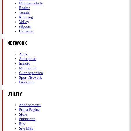
Motomondiale
Basket
Tennis
Running
Volley
eSports
Ciclismo
NETWORK
Auto
Autosprint
Inmoto
Motosprint
Guerinsportivo
Sport Network
Fantacup
UTILITY
Abbonamenti
Prima Pagina
Store
Pubblicità
Rss
Site Map