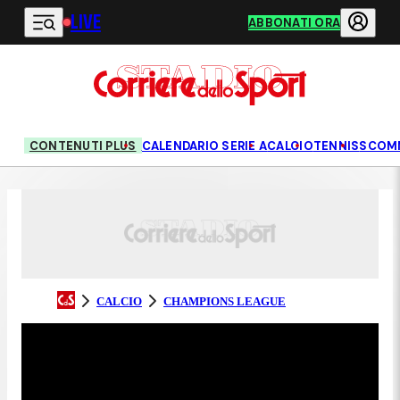
LIVE
Vai al contenuto principale
ABBONATI ORA
CONTENUTI PLUS
CALENDARIO SERIE A
CALCIO
TENNIS
SCOM
CALCIO
CHAMPIONS LEAGUE