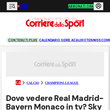
LIVE
Vai al contenuto principale
ABBONATI ORA
CONTENUTI PLUS
CALENDARIO SERIE A
CALCIO
TENNIS
SCOM
CALCIO
CHAMPIONS LEAGUE
Dove vedere Real Madrid-
Bayern Monaco in tv? Sky