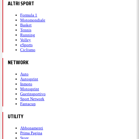
ALTRI SPORT
Formula 1
Motomondiale
Basket
Tennis
Running
Volley
eSports
Ciclismo
NETWORK
Auto
Autosprint
Inmoto
Motosprint
Guerinsportivo
Sport Network
Fantacup
UTILITY
Abbonamenti
Prima Pagina
Store