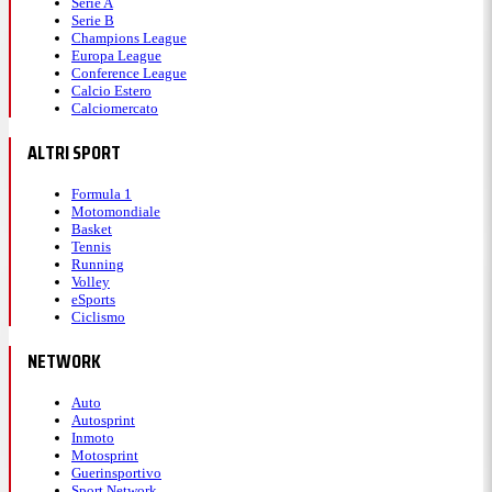
Serie A
Serie B
Champions League
Europa League
Conference League
Calcio Estero
Calciomercato
ALTRI SPORT
Formula 1
Motomondiale
Basket
Tennis
Running
Volley
eSports
Ciclismo
NETWORK
Auto
Autosprint
Inmoto
Motosprint
Guerinsportivo
Sport Network