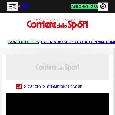
LIVE
Vai al contenuto principale
ABBONATI ORA
CONTENUTI PLUS
CALENDARIO SERIE A
CALCIO
TENNIS
SCOM
CALCIO
CHAMPIONS LEAGUE