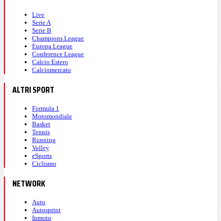
Live
Serie A
Serie B
Champions League
Europa League
Conference League
Calcio Estero
Calciomercato
ALTRI SPORT
Formula 1
Motomondiale
Basket
Tennis
Running
Volley
eSports
Ciclismo
NETWORK
Auto
Autosprint
Inmoto