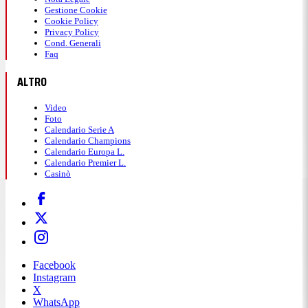
Gestione Cookie
Cookie Policy
69' - Safonov salva su Luis Diaz
Privacy Policy
Cond. Generali
Faq
Torna a farsi vedere il Bayern, pericoloso con lo
ALTRO
spunto di
Luis Diaz
che trova la grande risposta di
Safonov.
Video
Foto
Calendario Serie A
Calendario Champions
22:28
Calendario Europa L.
Calendario Premier L.
Casinò
66' - Esce Dembelé
Prime sostituzioni:
fuori Dembelé
, autore del gol, e
dentro Barcola. Per il Bayern, invece, fuori Stanisic
e Tah per
Alphonso Davis e Kim
.
Facebook
Instagram
X
WhatsApp