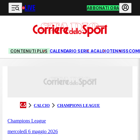
LIVE
Vai al contenuto principale
ABBONATI ORA
CONTENUTI PLUS
CALENDARIO SERIE A
CALCIO
TENNIS
SCOM
CALCIO
CHAMPIONS LEAGUE
Champions League
mercoledì 6 maggio 2026