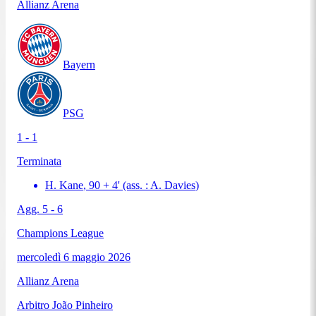
Allianz Arena
Bayern
PSG
1 - 1
Terminata
H. Kane
,
90 + 4
'
(ass. :
A. Davies
)
Agg.
5
-
6
Champions League
mercoledì 6 maggio 2026
Allianz Arena
Arbitro
João Pinheiro