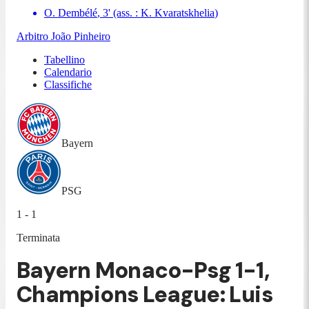
O. Dembélé
,
3
'
(ass. :
K. Kvaratskhelia
)
Arbitro
João Pinheiro
Tabellino
Calendario
Classifiche
Bayern
PSG
1 - 1
Terminata
Bayern Monaco-Psg 1-1,
Champions League: Luis