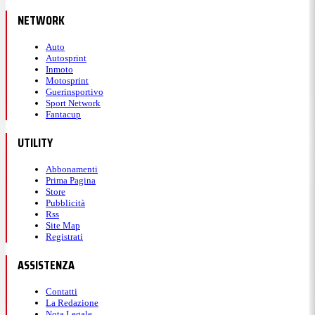
NETWORK
22:34
Auto
Autosprint
72' - Doué sfiora il palo
Inmoto
Motosprint
Guerinsportivo
Sport Network
Doué imprendibile
per la difesa del Bayern,
Fantacup
scatenato in questa fase della partita. Su
UTILITY
suggerimento di Kvaratskhelia riesce nuovamente a
sfondare in area, prendendo però l'esterno della
Abbonamenti
Prima Pagina
rete.
Store
Pubblicità
Rss
Site Map
Caricamento...
Registrati
ASSISTENZA
Contatti
22:31
La Redazione
Nota Legale