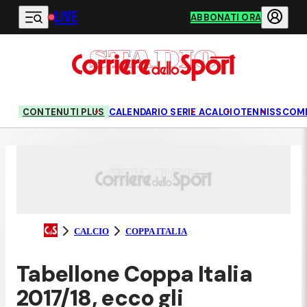
LIVE
Vai al contenuto principale
ABBONATI ORA
CONTENUTI PLUS
CALENDARIO SERIE A
CALCIO
TENNIS
SCOM
CALCIO
COPPA ITALIA
Tabellone Coppa Italia
2017/18, ecco gli