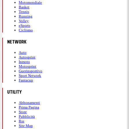
Motomondiale
Basket
Tennis
Running
Volley
eSports
Ciclismo
NETWORK
Auto
Autosprint
Inmoto
Motosprint
Guerinsportivo
Sport Network
Fantacup
UTILITY
Abbonamenti
Prima Pagina
Store
Pubblicità
Rss
Site Map