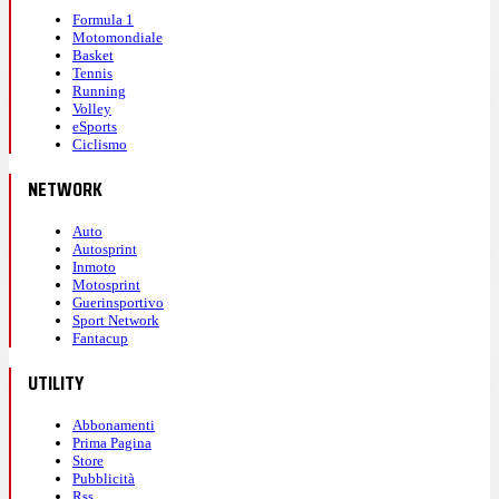
Formula 1
Motomondiale
Basket
Tennis
Running
Volley
eSports
Ciclismo
NETWORK
Auto
Autosprint
Inmoto
Motosprint
Guerinsportivo
Sport Network
Fantacup
UTILITY
Abbonamenti
Prima Pagina
Store
Pubblicità
Rss