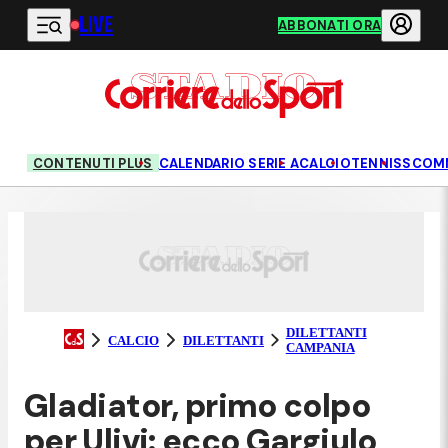
LIVE
Vai al contenuto principale
ABBONATI ORA
CONTENUTI PLUS
CALENDARIO SERIE A
CALCIO
TENNIS
SCOM
DILETTANTI
CALCIO
DILETTANTI
CAMPANIA
Gladiator, primo colpo
per Ulivi: ecco Gargiulo