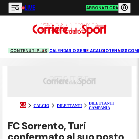
LIVE
Vai al contenuto principale
ABBONATI ORA
CONTENUTI PLUS
CALENDARIO SERIE A
CALCIO
TENNIS
SCOM
DILETTANTI
CALCIO
DILETTANTI
CAMPANIA
FC Sorrento, Turi
confermato al suo posto